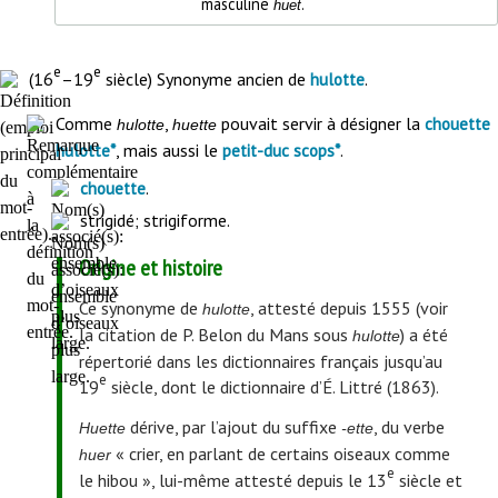
masculine
.
huet
Début
e
e
(16
–19
siècle) Synonyme ancien de
.
hulotte
de
Comme
,
pouvait servir à désigner la
chouette
l'article
hulotte
huette
, mais aussi le
.
hulotte*
petit-duc scops*
.
​​​​​​​chouette
strigidé; strigiforme.
Origine et histoire
Ce synonyme de
, attesté depuis 1555 (voir
hulotte
la citation de P. Belon du Mans sous
) a été
hulotte
répertorié dans les dictionnaires français jusqu’au
e
19
siècle, dont le dictionnaire d’É. Littré (1863).
dérive, par l’ajout du suffixe
, du verbe
Huette
-ette
« crier, en parlant de certains oiseaux comme
huer
e
le hibou », lui-même attesté depuis le 13
siècle et