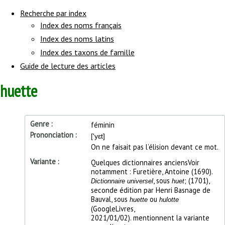
navigation
Recherche par index
Index des noms français
Index des noms latins
Index des taxons de famille
Guide de lecture des articles
huette
Précisions
Genre
féminin
sur
Prononciation
['yɛt]
la
prononciation
On ne faisait pas l’élision devant ce mot.
Variante
Quelques dictionnaires anciens
Voir
notamment : Furetière, Antoine (1690).
, sous
; (1701),
Dictionnaire universel
huet
seconde édition par Henri Basnage de
Bauval, sous
ou
huette
hulotte
(GoogleLivres,
2021/01/02).
mentionnent la variante