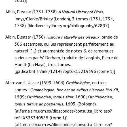
2005)]
Albin, Eleazar (1731-1738).
,
A Natural History of Birds
Innys/Clarke/Brinley (London), 3 tomes (1731, 1734,
1738). [biodiversitylibrary.org/bibliography/62897]
Albin, Eleazar (1750).
, ornée de
Histoire naturelle des oiseaux
306 estampes, qui les représentent parfaitement au
naturel, […] et augmentée de notes & de remarques
curieuses par W. Derham, traduite de l'anglois, Pierre de
Hondt (La Haye), trois tomes.
[gallica.bnf.fr/ark:/12148/bpt6k15219396 (tome 1)]
Aldrovandi, Ulisse (1599-1603).
, en trois
Ornithologiae
tomes :
,
Ornithologiae, hoc est de avibus historiae libri XII
1599;
, 1600;
Ornithologiae, tomus alter
Ornithologiae,
, 1603, (Bologne).
tomus tertius ac postremus
[alfama.sim.ucm.es/dioscorides/consulta_libro.asp?
ref=X533340585 (tome 1)]
[alfama.sim.ucm.es/dioscorides/consulta_libro.asp?