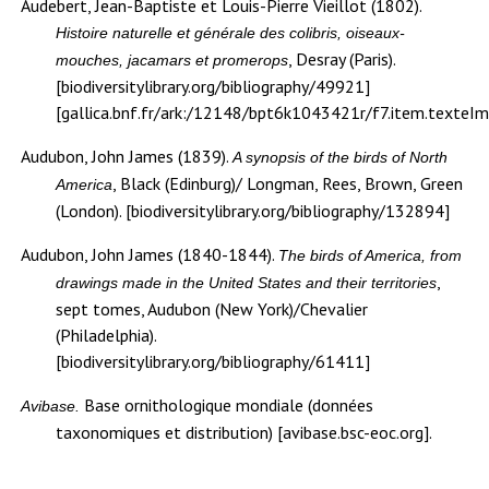
Audebert, Jean-Baptiste et Louis-Pierre Vieillot (1802).
Histoire naturelle et générale des colibris, oiseaux-
, Desray (Paris).
mouches, jacamars et promerops
[biodiversitylibrary.org/bibliography/49921]
[gallica.bnf.fr/ark:/12148/bpt6k1043421r/f7.item.texteI
Audubon, John James (1839).
A synopsis of the birds of North
, Black (Edinburg)/ Longman, Rees, Brown, Green
America
(London). [biodiversitylibrary.org/bibliography/132894]
Audubon, John James (1840-1844).
The birds of America, from
,
drawings made in the United States and their territories
sept tomes, Audubon (New York)/Chevalier
(Philadelphia).
[biodiversitylibrary.org/bibliography/61411]
Base ornithologique mondiale (données
Avibase.
taxonomiques et distribution) [avibase.bsc-eoc.org].