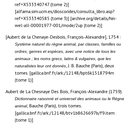
ref=X533340747 (tome 2)]
[alfama.sim.ucm.es/dioscorides/consulta_libro.asp?
ref=X533340585 (tome 3)] [archive.org/details/hin-
wel-all-00001977-001/mode/2up (tome 2)]
[Aubert de la Chenaye-Desbois, François-Alexandre], 1754 :
Système naturel du règne animal, par classes, familles ou
ordres, genres et espèces, avec une notice de tous les
animaux ; les noms grecs, latins & vulgaires, que les
, J. B. Bauche (Paris), deux
naturalistes leur ont donnés
tomes. [gallica.bnf.fr/ark:/12148/bpt6k1518794m
(tome 1)]
Aubert de La Chesnaye Des Bois, François-Alexandre (1759).
Dictionnaire raisonné et universel des animaux ou le Règne
, Bauche (Paris), trois tomes.
animal
[gallica.bnf.fr/ark:/12148/btv1b8626697b/f9.item
(tome 1)]