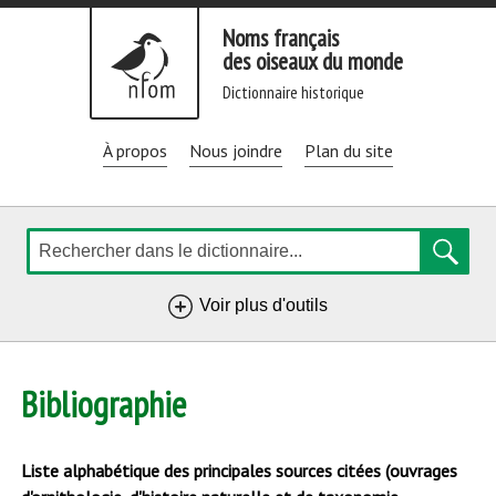
Aller
Noms français
directement
des oiseaux du monde
au
dictionnaire historique
contenu
À propos
Nous joindre
Plan du site
Rechercher
de
Voir plus d'outils
navigation
Bibliographie
Liste alphabétique des principales sources citées (ouvrages