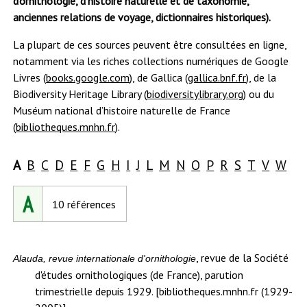
d'ornithologie, d'histoire naturelle et de taxonomie,
anciennes relations de voyage, dictionnaires historiques).
La plupart de ces sources peuvent être consultées en ligne,
notamment via les riches collections numériques de Google
Livres (
books.google.com
), de Gallica (
gallica.bnf.fr
), de la
Biodiversity Heritage Library (
biodiversitylibrary.org
) ou du
Muséum national d’histoire naturelle de France
(
bibliotheques.mnhn.fr
).
(Lettre
A
B
C
D
E
F
G
H
I
J
L
M
N
O
P
R
S
T
V
W
active)
Références
A
10 références
commençant
par
, revue de la Société
Alauda, revue internationale d'ornithologie
la
d'études ornithologiques (de France), parution
lettre
trimestrielle depuis 1929. [bibliotheques.mnhn.fr (1929-