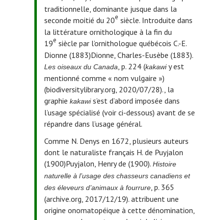
traditionnelle, dominante jusque dans la
e
seconde moitié du 20
siècle. Introduite dans
la littérature ornithologique à la fin du
e
19
siècle par l’ornithologue québécois C.-E.
Dionne (1883)
Dionne, Charles-Eusèbe (1883).
, p. 224 (
y est
Les oiseaux du Canada
kakawi
mentionné comme « nom vulgaire »)
(biodiversitylibrary.org, 2020/07/28).
, la
graphie
s’est d’abord imposée dans
kakawi
l’usage spécialisé (voir ci-dessous) avant de se
répandre dans l’usage général.
Comme N. Denys en 1672, plusieurs auteurs
dont le naturaliste français H. de Puyjalon
(1900)
Puyjalon, Henry de (1900).
Histoire
naturelle à l’usage des chasseurs canadiens et
, p. 365
des éleveurs d’animaux à fourrure
(archive.org, 2017/12/19).
attribuent une
origine onomatopéique à cette dénomination,