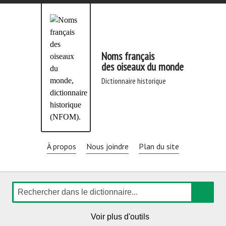
Aller
directement
au
contenu
Noms français
des oiseaux du monde
dictionnaire historique
À propos
Nous joindre
Plan du site
Rechercher
de
Voir plus d'outils
navigation