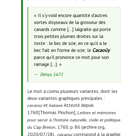
Il s’y void encore quantité d’autres
sortes d’oyseaux de la grosseur des
canards comme […] laigraite qui porte
trois petites plumes droites sur la
teste : le bec de scie, en ce qu’il a le
bec fait en forme de scie; le
Cacaoüy
parce qu’il prononce ce mot pour son
ramage […].
Source
Denys, 1672
de
la
Le mot a connu plusieurs variantes, dont les
citation
deux variantes graphiques principales :
:
et
. Attesté depuis
cacaoui
kakawi
1760
[Thomas Pinchon],
Lettres et mémoires
pour servir à l'histoire naturelle, civile et politique
, 1760, p. 86 (archive.org,
du Cap Breton
2020/07/28).
,
correspond à la graphie
cacaoui