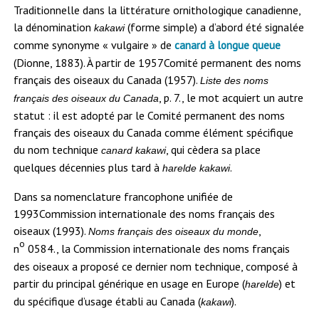
Traditionnelle dans la littérature ornithologique canadienne,
la dénomination
(forme simple) a d’abord été signalée
kakawi
comme synonyme « vulgaire » de
canard à longue queue
(Dionne, 1883). À partir de 1957
Comité permanent des noms
français des oiseaux du Canada (1957).
Liste des noms
, p. 7.
, le mot acquiert un autre
français des oiseaux du Canada
statut : il est adopté par le Comité permanent des noms
français des oiseaux du Canada comme élément spécifique
du nom technique
, qui cèdera sa place
canard kakawi
quelques décennies plus tard à
.
harelde kakawi
Dans sa nomenclature francophone unifiée de
1993
Commission internationale des noms français des
oiseaux (1993).
,
Noms français des oiseaux du monde
o
n
0584.
, la Commission internationale des noms français
des oiseaux a proposé ce dernier nom technique, composé à
partir du principal générique en usage en Europe (
) et
harelde
du spécifique d’usage établi au Canada (
).
kakawi