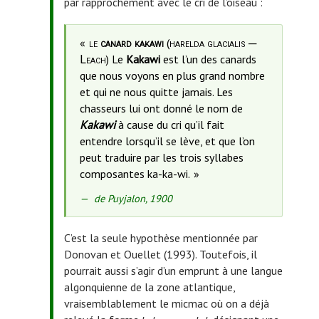
par rapprochement avec le cri de l’oiseau :
(
─
le
canard kakawi
harelda glacialis
) Le
Kakawi
est l’un des canards
Leach
que nous voyons en plus grand nombre
et qui ne nous quitte jamais. Les
chasseurs lui ont donné le nom de
Kakawi
à cause du cri qu’il fait
entendre lorsqu’il se lève, et que l’on
peut traduire par les trois syllabes
composantes ka-ka-wi.
Source
de Puyjalon, 1900
de
la
C’est la seule hypothèse mentionnée par
citation
Donovan et Ouellet (1993). Toutefois, il
:
pourrait aussi s’agir d’un emprunt à une langue
algonquienne de la zone atlantique,
vraisemblablement le micmac où on a déjà