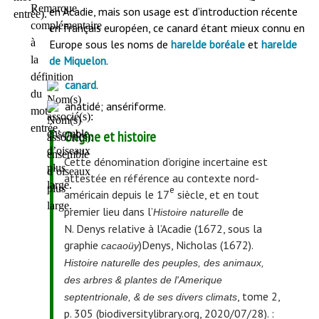
en Acadie, mais son usage est d’introduction récente
en français européen, ce canard étant mieux connu en
Europe sous les noms de
et
harelde boréale
harelde
.
de Miquelon
.
canard
anatidé; ansériforme.
Origine et histoire
Cette dénomination d’origine incertaine est
attestée en référence au contexte nord-
e
américain depuis le 17
siècle, et en tout
premier lieu dans l’
de
Histoire naturelle
N. Denys relative à l’Acadie (1672, sous la
graphie
)
Denys, Nicholas (1672).
cacaoüy
Histoire naturelle des peuples, des animaux,
des arbres & plantes de l'Amerique
, tome 2,
septentrionale, & de ses divers climats
p. 305 (biodiversitylibrary.org, 2020/07/28).
: