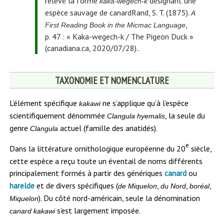
relevé la forme
désignant une
kaka-wegech-k
espèce sauvage de canard
Rand, S. T. (1875).
A
,
First Reading Book in the Micmac Language
p. 47 : « Kaka-wegech-k / The Pigeon Duck »
(canadiana.ca, 2020/07/28).
.
TAXONOMIE ET NOMENCLATURE
L’élément spécifique
ne s’applique qu’à l’espèce
kakawi
scientifiquement dénommée
, la seule du
Clangula hyemalis
genre
actuel (famille des anatidés).
Clangula
e
Dans la littérature ornithologique européenne du 20
siècle,
cette espèce a reçu toute un éventail de noms différents
principalement formés à partir des génériques
ou
canard
et de divers spécifiques (
,
,
,
harelde
de Miquelon
du Nord
boréal
). Du côté nord-américain, seule la dénomination
Miquelon
s’est largement imposée.
canard kakawi