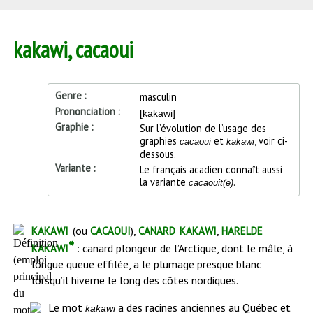
kakawi, cacaoui
Genre
masculin
Prononciation
[kakawi]
Graphie
Sur l’évolution de l’usage des
graphies
et
, voir ci-
cacaoui
kakawi
dessous.
Variante
Le français acadien connaît aussi
la variante
.
cacaouit(e)
Début
kakawi
cacaoui
canard kakawi
harelde
(ou
),
,
de
kakawi*
: canard plongeur de l’Arctique, dont le mâle, à
l'article
longue queue effilée, a le plumage presque blanc
lorsqu’il hiverne le long des côtes nordiques.
Le mot
a des racines anciennes au Québec et
kakawi