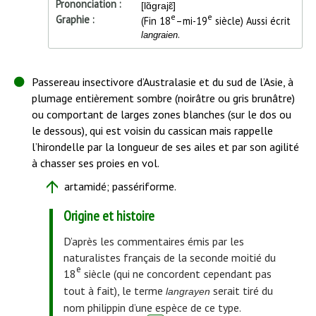
Prononciation
[lɑ̃grajɛ̃]
e
e
Graphie
(Fin 18
–mi-19
siècle) Aussi écrit
.
langraien
Début
Passereau insectivore d’Australasie et du sud de l’Asie, à
de
plumage entièrement sombre (noirâtre ou gris brunâtre)
l'article
ou comportant de larges zones blanches (sur le dos ou
le dessous), qui est voisin du cassican mais rappelle
l’hirondelle par la longueur de ses ailes et par son agilité
à chasser ses proies en vol.
artamidé; passériforme.
Origine et histoire
D’après les commentaires émis par les
naturalistes français de la seconde moitié du
e
18
siècle (qui ne concordent cependant pas
tout à fait), le terme
serait tiré du
langrayen
nom philippin d’une espèce de ce type.