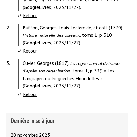
note
(GoogleLivres, 2023/11/27).
à
Retour
l'appel
Contenu
2.
Buffon, Georges-Louis Leclerc de, et coll. (1770).
de
de
, tome 1, p. 310
Histoire naturelle des oiseaux
note
la
(GoogleLivres, 2023/11/27).
1.
note
à
Retour
l'appel
Contenu
3.
Cuvier, Georges (1817).
Le règne animal distribué
de
de
, tome 1, p. 339 « Les
d’après son organisation
note
la
Langrayen ou Piegrièches Hirondelles »
2.
note
(GoogleLivres, 2023/11/27).
à
Retour
l'appel
de
note
Dernière mise à jour
3.
28 novembre 2023