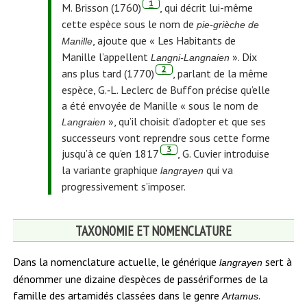
, note de bas de page.
1
M. Brisson (1760)
, qui décrit lui-même
cette espèce sous le nom de
pie-grièche de
, ajoute que « Les Habitants de
Manille
Manille l’appellent
». Dix
Langni-Langnaien
, note de bas de page.
2
ans plus tard (1770)
, parlant de la même
espèce, G.‑L. Leclerc de Buffon précise qu’elle
a été envoyée de Manille « sous le nom de
», qu’il choisit d’adopter et que ses
Langraien
successeurs vont reprendre sous cette forme
, note de bas de page.
3
jusqu’à ce qu’en 1817
, G. Cuvier introduise
la variante graphique
qui va
langrayen
progressivement s’imposer.
TAXONOMIE ET NOMENCLATURE
Dans la nomenclature actuelle, le générique
sert à
langrayen
dénommer une dizaine d’espèces de passériformes de la
famille des artamidés classées dans le genre
.
Artamus