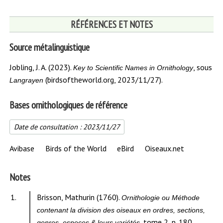
RÉFÉRENCES ET NOTES
Source métalinguistique
Jobling, J. A. (2023).
, sous
Key to Scientific Names in Ornithology
(birdsoftheworld.org, 2023/11/27).
Langrayen
Bases ornithologiques de référence
Date de consultation :
2023/11/27
Avibase
Birds of the World
eBird
Oiseaux.net
Notes
Contenu
1.
Brisson, Mathurin (1760).
Ornithologie ou Méthode
de
contenant la division des oiseaux en ordres, sections,
la
, tome 2, p. 180
genres, especes & leurs variétés