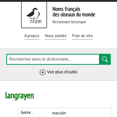
Aller
Noms français
directement
des oiseaux du monde
au
dictionnaire historique
contenu
À propos
Nous joindre
Plan du site
Rechercher
de
Voir plus d'outils
navigation
langrayen
Genre
masculin