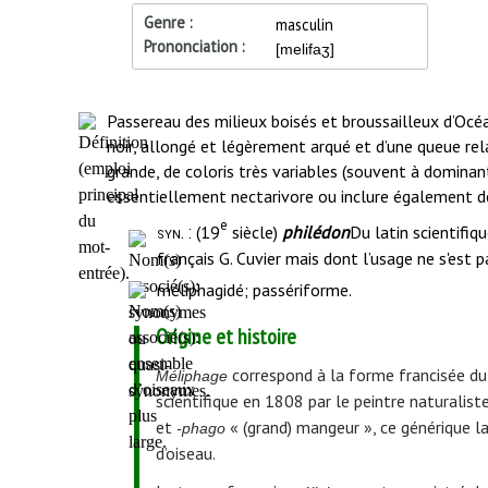
Genre
masculin
Prononciation
[melifaʒ]
Début
Passereau des milieux boisés et broussailleux d’Océan
de
noir, allongé et légèrement arqué et d’une queue re
l'article
grande, de coloris très variables (souvent à dominan
essentiellement nectarivore ou inclure également des
e
(19
siècle)
philédon
Du latin scientifiq
syn
. :
français G. Cuvier mais dont l’usage ne s'est 
méliphagidé; passériforme.
Origine et histoire
correspond à la forme francisée du
Méliphage
scientifique en 1808 par le peintre naturalist
et
« (grand) mangeur », ce générique l
-phago
d’oiseau.