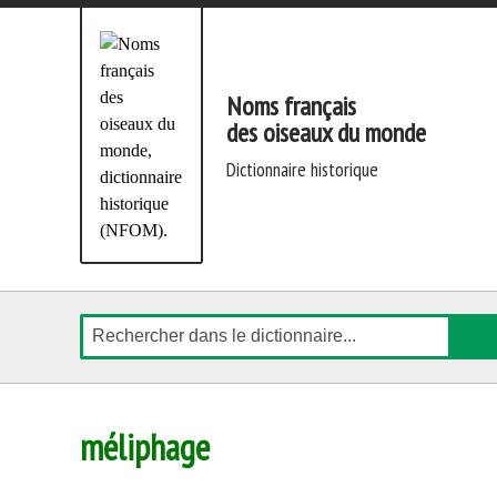
Aller
directement
au
contenu
Noms français
des oiseaux du monde
dictionnaire historique
Rechercher
méliphage