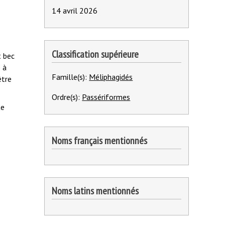
14 avril 2026
Classification supérieure
t bec
 à
Famille(s):
Méliphagidés
être
Ordre(s):
Passériformes
te
Noms français mentionnés
Noms latins mentionnés