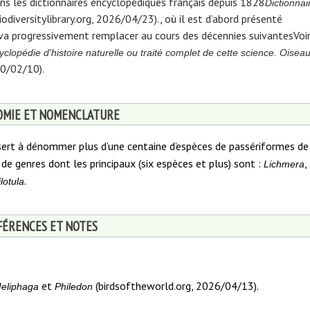
ans les dictionnaires encyclopédiques français depuis 1828
Dictionnai
odiversitylibrary.org, 2026/04/23).
, où il est d’abord présenté
 va progressivement remplacer au cours des décennies suivantes
Voi
clopédie d'histoire naturelle ou traité complet de cette science. Oisea
020/02/10)
.
MIE ET NOMENCLATURE
sert à dénommer plus d’une centaine d’espèces de passériformes de
e genres dont les principaux (six espèces et plus) sont :
,
Lichmera
.
ilotula
FÉRENCES ET NOTES
et
(birdsoftheworld.org, 2026/04/13).
eliphaga
Philedon