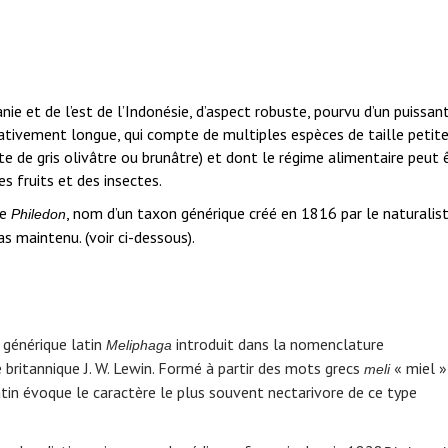
ie et de l’est de l’Indonésie, d’aspect robuste, pourvu d’un puissan
lativement longue, qui compte de multiples espèces de taille petite
te de gris olivâtre ou brunâtre) et dont le régime alimentaire peut 
 fruits et des insectes.
ue
, nom d’un taxon générique créé en 1816 par le naturalis
Philedon
pas maintenu.
(voir ci-dessous).
 générique latin
introduit dans la nomenclature
Meliphaga
e britannique J. W. Lewin. Formé à partir des mots grecs
« miel »
meli
atin évoque le caractère le plus souvent nectarivore de ce type