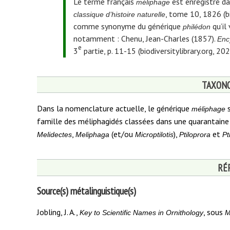
Le terme français
est enregistré d
méliphage
, tome 10, 1826 (bi
classique d’histoire naturelle
comme synonyme du générique
qu’il
philédon
notamment : Chenu, Jean-Charles (1857).
Ency
e
3
partie, p. 11-15 (biodiversitylibrary.org, 2
TAXONO
Dans la nomenclature actuelle, le générique
méliphage
famille des méliphagidés classées dans une quarantaine d
,
(et/ou
),
et
Melidectes
Meliphaga
Microptilotis
Ptiloprora
Pt
RÉ
Source(s) métalinguistique(s)
Jobling, J. A.,
, sous
Key to Scientific Names in Ornithology
M