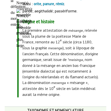
aussi :
,
,
.
orite
panure
rémiz
paridé; aegithalidé; passériforme.
Origine et histoire
La première attestation de
, relevée
mésange
sous la plume de la poétesse Marie de
e
France, remonte au 12
siècle (circa 1180,
sous la graphie
), soit à l’époque de
mesenge
l’ancien français. Cette dénomination, d’origine
germanique, serait issue de
, nom
*meisinga
donné à la mésange en ancien bas-francique
(ensemble dialectal qui est notamment à
l’origine du néerlandais et du flamand actuels).
La dénomination
« mésange »,
mesenga
e
attestée dès le 10
siècle en latin médiéval
aurait la même origine.
TAXONOMIE ET NOMENCLATURE