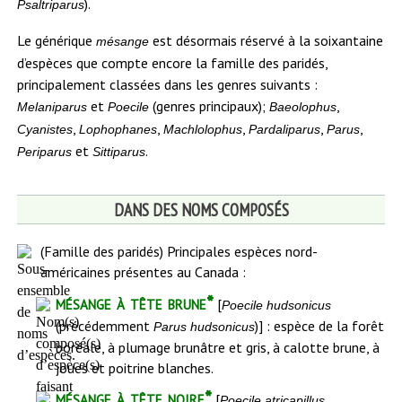
).
Psaltriparus
Le générique
est désormais réservé à la soixantaine
mésange
d’espèces que compte encore la famille des paridés,
principalement classées dans les genres suivants :
et
(genres principaux);
,
Melaniparus
Poecile
Baeolophus
,
,
,
,
,
Cyanistes
Lophophanes
Machlolophus
Pardaliparus
Parus
et
.
Periparus
Sittiparus
DANS DES NOMS COMPOSÉS
(Famille des paridés) Principales espèces nord-
américaines présentes au Canada :
mésange à tête brune*
[
Poecile hudsonicus
(précédemment
)] : espèce de la forêt
Parus hudsonicus
boréale, à plumage brunâtre et gris, à calotte brune, à
joues et poitrine blanches.
mésange à tête noire*
[
Poecile atricapillus