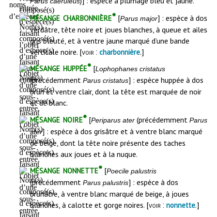
)] : espèce à plumage bleu et jaune.
Parus caeruleus
mésange charbonnière*
[
] : espèce à dos
Parus major
verdâtre, tête noire et joues blanches, à queue et ailes
gris bleuté, et à ventre jaune marqué d’une bande
verticale noire. [
.]
voir :
charbonnière
mésange huppée*
[
Lophophanes cristatus
(précédemment
] : espèce huppée à dos
Parus cristatus
brun et ventre clair, dont la tête est marquée de noir
et de blanc.
mésange noire*
[
(précédemment
Periparus ater
Parus
] : espèce à dos grisâtre et à ventre blanc marqué
ater
de beige, dont la tête noire présente des taches
blanches aux joues et à la nuque.
mésange nonnette*
[
Poecile palustris
(précédemment
] : espèce à dos
Parus palustris
brunâtre, à ventre blanc marqué de beige, à joues
blanches, à calotte et gorge noires. [
.]
voir :
nonnette