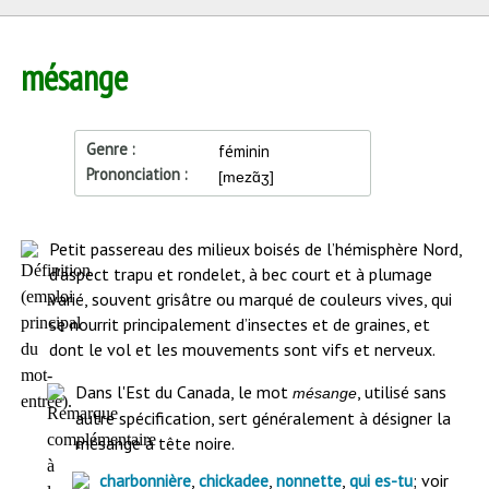
mésange
Genre
féminin
Prononciation
[mezɑ̃ʒ]
Début
Petit passereau des milieux boisés de l’hémisphère Nord,
de
d’aspect trapu et rondelet, à bec court et à plumage
l'article
varié, souvent grisâtre ou marqué de couleurs vives, qui
se nourrit principalement d’insectes et de graines, et
dont le vol et les mouvements sont vifs et nerveux.
Dans l'Est du Canada, le mot
, utilisé sans
mésange
autre spécification, sert généralement à désigner la
mésange à tête noire.
,
,
,
; voir
charbonnière
chickadee
nonnette
qui es-tu