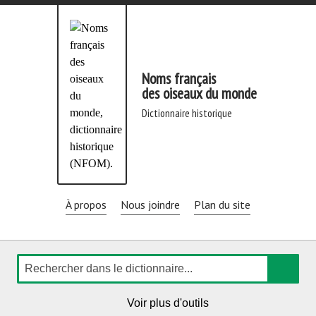
Aller
directement
au
contenu
Noms français
des oiseaux du monde
dictionnaire historique
À propos
Nous joindre
Plan du site
Rechercher
de
Voir plus d'outils
navigation