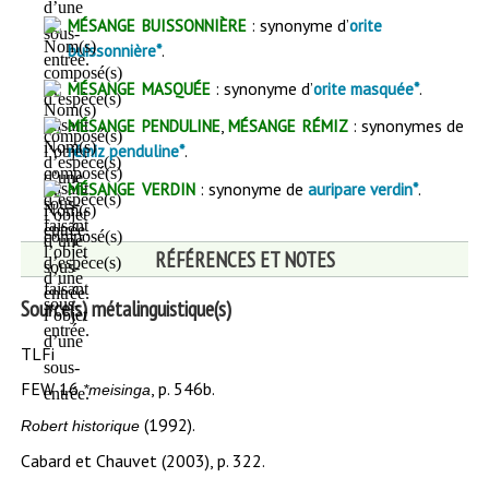
mésange buissonnière
: synonyme d’
orite
.
buissonnière*
mésange masquée
: synonyme d’
.
orite masquée*
mésange penduline
mésange rémiz
,
: synonymes de
.
rémiz penduline*
mésange verdin
: synonyme de
.
auripare verdin*
RÉFÉRENCES ET NOTES
Source(s) métalinguistique(s)
TLFi
FEW 16
, p. 546b.
*meisinga
(1992).
Robert historique
Cabard et Chauvet (2003), p. 322.