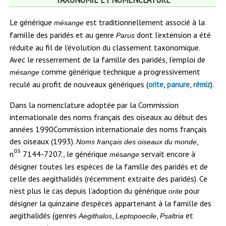
Le générique
est traditionnellement associé à la
mésange
famille des paridés et au genre
dont l’extension a été
Parus
réduite au fil de l’évolution du classement taxonomique.
Avec le resserrement de la famille des paridés, l’emploi de
comme générique technique a progressivement
mésange
reculé au profit de nouveaux génériques (
,
,
).
orite
panure
rémiz
Dans la nomenclature adoptée par la Commission
internationale des noms français des oiseaux au début des
années 1990
Commission internationale des noms français
des oiseaux (1993).
,
Noms français des oiseaux du monde
os
n
7144-7207.
, le générique
servait encore à
mésange
désigner toutes les espèces de la famille des paridés et de
celle des aegithalidés (récemment extraite des paridés). Ce
n’est plus le cas depuis l’adoption du générique
pour
orite
désigner la quinzaine d’espèces appartenant à la famille des
aegithalidés (genres
,
,
et
Aegithalos
Leptopoecile
Psaltria