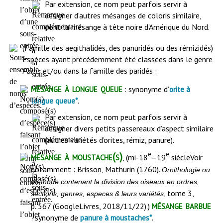
Par extension, ce nom peut parfois servir à
désigner d’autres mésanges de coloris similaire,
dont la mésange à tête noire d’Amérique du Nord.
(Famille des aegithalidés, des panuridés ou des rémizidés)
Espèces ayant précédemment été classées dans le genre
et/ou dans la famille des paridés :
Parus
mésange à longue queue
: synonyme d’
orite à
.
longue queue*
Par extension, ce nom peut parfois servir à
désigner divers petits passereaux d’aspect similaire
(autres variétés d’orites, rémiz, panure).
e
e
mésange à moustache(s)
, (mi-18
–19
siècle
Voir
notamment : Brisson, Mathurin (1760).
Ornithologie ou
Méthode contenant la division des oiseaux en ordres,
, tome 3,
sections, genres, especes & leurs variétés
mésange barbue
p. 567 (GoogleLivres, 2018/11/22).
)
: synonyme de
.
panure à moustaches*