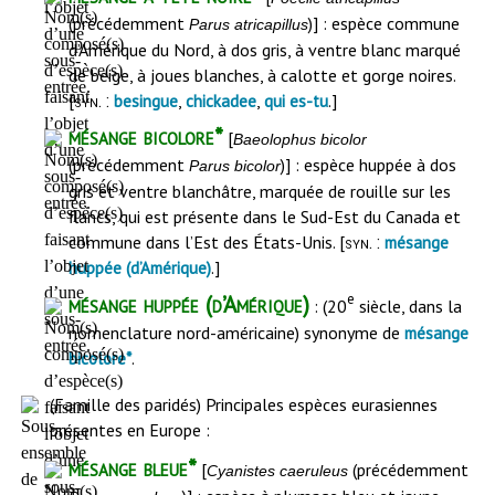
(précédemment
)] : espèce commune
Parus atricapillus
d’Amérique du Nord, à dos gris, à ventre blanc marqué
de beige, à joues blanches, à calotte et gorge noires.
[
,
,
.]
syn
. :
besingue
chickadee
qui es-tu
mésange bicolore*
[
Baeolophus bicolor
(précédemment
)] : espèce huppée à dos
Parus bicolor
gris et ventre blanchâtre, marquée de rouille sur les
flancs, qui est présente dans le Sud-Est du Canada et
commune dans l’Est des États-Unis. [
syn
. :
mésange
.]
huppée (d’Amérique)
e
mésange huppée (d’Amérique)
: (20
siècle, dans la
nomenclature nord-américaine) synonyme de
mésange
.
bicolore*
(Famille des paridés) Principales espèces eurasiennes
présentes en Europe :
mésange bleue*
[
(précédemment
Cyanistes caeruleus