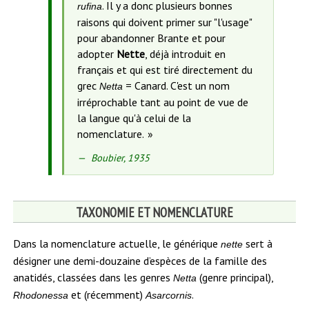
. Il y a donc plusieurs bonnes
rufina
raisons qui doivent primer sur "l'usage"
pour abandonner Brante et pour
adopter
Nette
, déjà introduit en
français et qui est tiré directement du
grec
= Canard. C'est un nom
Netta
irréprochable tant au point de vue de
la langue qu'à celui de la
nomenclature.
Source
Boubier, 1935
de
la
citation
TAXONOMIE ET NOMENCLATURE
:
Dans la nomenclature actuelle, le générique
sert à
nette
désigner une demi-douzaine d’espèces de la famille des
anatidés, classées dans les genres
(genre principal),
Netta
et (récemment)
.
Rhodonessa
Asarcornis