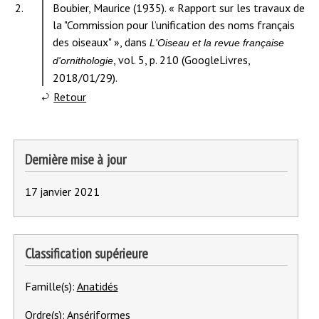
Contenu
2.
Boubier, Maurice (1935). « Rapport sur les travaux de
de
de
la "Commission pour l’unification des noms français
note
la
des oiseaux" », dans
L'Oiseau et la revue française
1.
note
, vol. 5, p. 210 (GoogleLivres,
d'ornithologie
2018/01/29).
à
Retour
l'appel
de
note
Dernière mise à jour
2.
17 janvier 2021
Classification supérieure
Famille(s):
Anatidés
Ordre(s):
Ansériformes