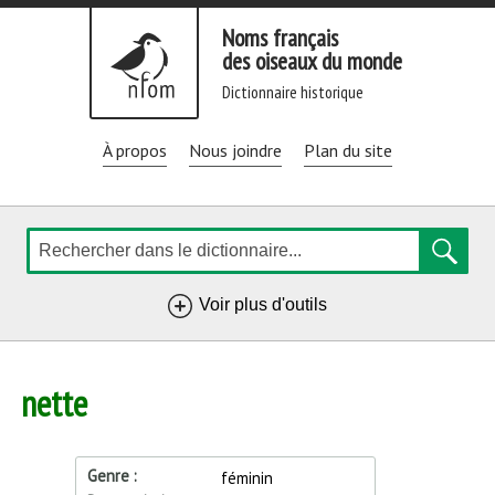
Aller
Noms français
directement
des oiseaux du monde
au
dictionnaire historique
contenu
À propos
Nous joindre
Plan du site
Rechercher
de
Voir plus d'outils
navigation
nette
Genre
féminin