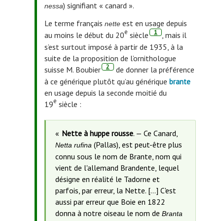
) signifiant « canard ».
nessa
Le terme français
est en usage depuis
nette
e
, note de bas de page.
1
au moins le début du 20
siècle
, mais il
s’est surtout imposé à partir de 1935, à la
suite de la proposition de l’ornithologue
, note de bas de page.
2
suisse M. Boubier
de donner la préférence
à ce générique plutôt qu’au générique
brante
en usage depuis la seconde moitié du
e
19
siècle :
Nette à huppe rousse
. — Ce Canard,
(Pallas), est peut-être plus
Netta rufina
connu sous le nom de Brante, nom qui
vient de l'allemand Brandente, lequel
désigne en réalité le Tadorne et
parfois, par erreur, la Nette. […] C'est
aussi par erreur que Boie en 1822
donna à notre oiseau le nom de
Branta