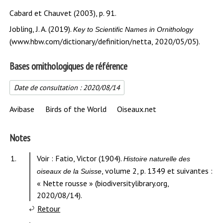
Cabard et Chauvet (2003), p. 91.
Jobling, J. A. (2019).
Key to Scientific Names in Ornithology
(www.hbw.com/dictionary/definition/netta, 2020/05/05).
Bases ornithologiques de référence
Date de consultation :
2020/08/14
Avibase
Birds of the World
Oiseaux.net
Notes
Contenu
1.
Voir : Fatio, Victor (1904).
Histoire naturelle des
de
, volume 2, p. 1349 et suivantes :
oiseaux de la Suisse
la
« Nette rousse » (biodiversitylibrary.org,
note
2020/08/14).
à
Retour
l'appel