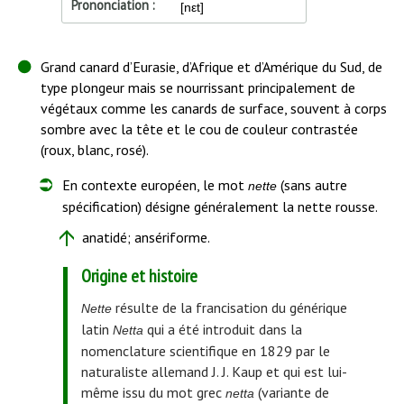
Prononciation
[nεt]
Début
Grand canard d’Eurasie, d’Afrique et d’Amérique du Sud, de
de
type plongeur mais se nourrissant principalement de
l'article
végétaux comme les canards de surface, souvent à corps
sombre avec la tête et le cou de couleur contrastée
(roux, blanc, rosé).
En contexte européen, le mot
(sans autre
nette
spécification) désigne généralement la nette rousse.
anatidé; ansériforme.
Origine et histoire
résulte de la francisation du générique
Nette
latin
qui a été introduit dans la
Netta
nomenclature scientifique en 1829 par le
naturaliste allemand J. J. Kaup et qui est lui-
même issu du mot grec
(variante de
netta