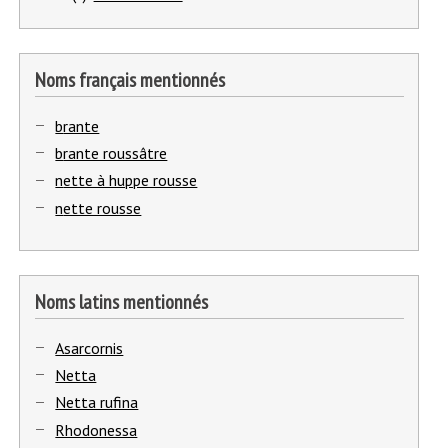
Noms français mentionnés
1
brante
-
2
brante roussâtre
-
3
nette à huppe rousse
-
4
nette rousse
-
Noms latins mentionnés
1
Asarcornis
-
2
Netta
-
3
Netta rufina
-
4
Rhodonessa