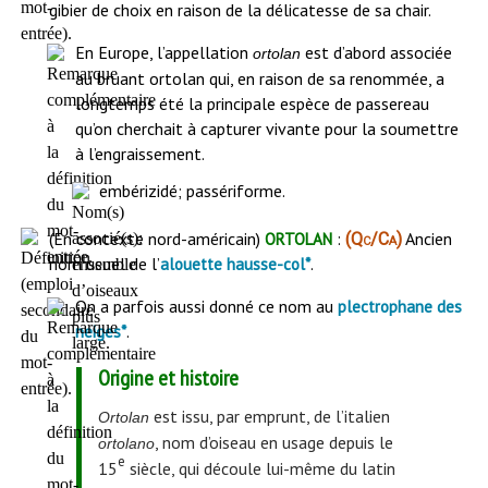
gibier de choix en raison de la délicatesse de sa chair.
En Europe, l’appellation
est d’abord associée
ortolan
au bruant ortolan qui, en raison de sa renommée, a
longtemps été la principale espèce de passereau
qu’on cherchait à capturer vivante pour la soumettre
à l’engraissement.
embérizidé; passériforme.
ortolan
(En contexte nord-américain)
:
Ancien
(Qc/Ca)
nom usuel de l’
.
alouette hausse-col*
On a parfois aussi donné ce nom au
plectrophane des
.
neiges*
Origine et histoire
est issu, par emprunt, de l’italien
Ortolan
, nom d’oiseau en usage depuis le
ortolano
e
15
siècle, qui découle lui-même du latin