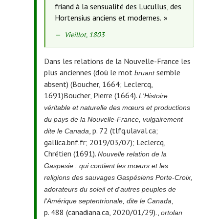
friand à la sensualité des Lucullus, des
Hortensius anciens et modernes.
Source
Vieillot, 1803
de
la
Dans les relations de la Nouvelle-France les
citation
plus anciennes (d’où le mot
semble
bruant
:
absent) (Boucher, 1664; Leclercq,
1691)
Boucher, Pierre (1664).
L'Histoire
véritable et naturelle des mœurs et productions
du pays de la Nouvelle-France, vulgairement
, p. 72 (tlfq.ulaval.ca;
dite le Canada
gallica.bnf.fr; 2019/03/07); Leclercq,
Chrétien (1691).
Nouvelle relation de la
Gaspesie : qui contient les mœurs et les
religions des sauvages Gaspésiens Porte-Croix,
adorateurs du soleil et d'autres peuples de
,
l'Amérique septentrionale, dite le Canada
p. 488 (canadiana.ca, 2020/01/29).
,
ortolan