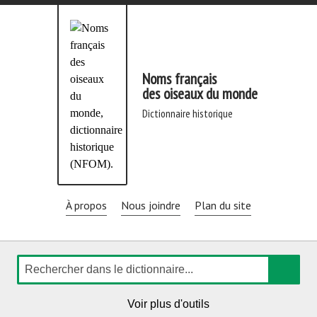
Aller
directement
au
contenu
Noms français
des oiseaux du monde
dictionnaire historique
À propos
Nous joindre
Plan du site
Rechercher
de
Voir plus d'outils
navigation