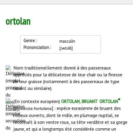
ortolan
Genre
masculin
Prononciation
[ɔʀtɔlɑ̃]
Début
Nom traditionnellement donné à des passereaux
de
appréciés pour la délicatesse de leur chair ou la finesse
l'article
de leur graisse (notamment à des passereaux de type
bruant ou similaire).
ortolan
bruant ortolan*
(En contexte européen)
,
[
] : espèce eurasienne de bruant des
Emberiza hortulana
milieux ouverts, dont le mâle, en plumage nuptial, se
reconnaît à son ventre roux, sa tête verdâtre et sa gorge
jaune, et qui a longtemps été considérée comme un