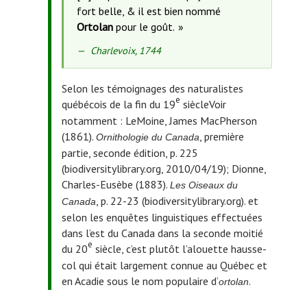
fort belle, & il est bien nommé
Ortolan
pour le goût.
Source
Charlevoix, 1744
de
la
Selon les témoignages des naturalistes
citation
e
québécois de la fin du 19
siècle
Voir
:
notamment : LeMoine, James MacPherson
(1861).
, première
Ornithologie du Canada
partie, seconde édition, p. 225
(biodiversitylibrary.org, 2010/04/19); Dionne,
Charles-Eusèbe (1883).
Les Oiseaux du
, p. 22-23 (biodiversitylibrary.org).
et
Canada
selon les enquêtes linguistiques effectuées
dans l’est du Canada dans la seconde moitié
e
du 20
siècle, c’est plutôt l’alouette hausse-
col qui était largement connue au Québec et
en Acadie sous le nom populaire d’
.
ortolan