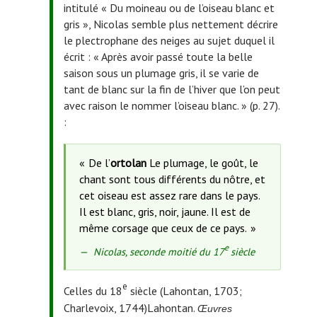
intitulé « Du moineau ou de l’oiseau blanc et
gris », Nicolas semble plus nettement décrire
le plectrophane des neiges au sujet duquel il
écrit : « Après avoir passé toute la belle
saison sous un plumage gris, il se varie de
tant de blanc sur la fin de l’hiver que l’on peut
avec raison le nommer l’oiseau blanc. » (p. 27).
:
De l’
ortolan
Le plumage, le goût, le
chant sont tous différents du nôtre, et
cet oiseau est assez rare dans le pays.
Il est blanc, gris, noir, jaune. Il est de
même corsage que ceux de ce pays.
e
Source
Nicolas, seconde moitié du 17
siècle
de
la
e
Celles du 18
siècle (Lahontan, 1703;
citation
Charlevoix, 1744)
Lahontan.
Œuvres
: