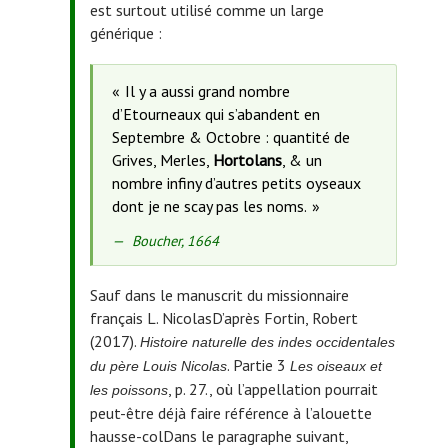
est surtout utilisé comme un large
générique :
Il y a aussi grand nombre
d’Etourneaux qui s’abandent en
Septembre & Octobre : quantité de
Grives, Merles,
Hortolans
, & un
nombre infiny d’autres petits oyseaux
dont je ne scay pas les noms.
Source
Boucher, 1664
de
la
Sauf dans le manuscrit du missionnaire
citation
français L. Nicolas
D’après Fortin, Robert
:
(2017).
Histoire naturelle des indes occidentales
. Partie 3
du père Louis Nicolas
Les oiseaux et
, p. 27.
, où l’appellation pourrait
les poissons
peut-être déjà faire référence à l’alouette
hausse-col
Dans le paragraphe suivant,