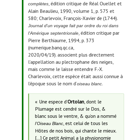
, édition critique de Réal Ouellet et
complètes
Alain Beaulieu, 1990, volume 1, p. 575 et
580; Charlevoix, François-Xavier de (1744).
Journal d'un voyage fait par ordre du roi dans
, édition critique par
l'Amérique septentrionale
Pierre Berthiaume, 1994, p. 373
(numerique.banq.qc.ca,
2020/04/19).
associent plus directement
l’appellation au plectrophane des neiges,
mais comme le laisse entendre F.-X.
Charlevoix, cette espèce était aussi connue à
l’époque sous le nom d’
.
oiseau blanc
Une espece d’
Ortolan
, dont le
Plumage est cendré sur le Dos, &
blanc sous le ventre, & qu’on a nommé
, est celui de tous les
l’Oiseau Blanc
Hôtes de nos bois, qui chante le mieux.
[…] Ce petit Animal a la physionomie