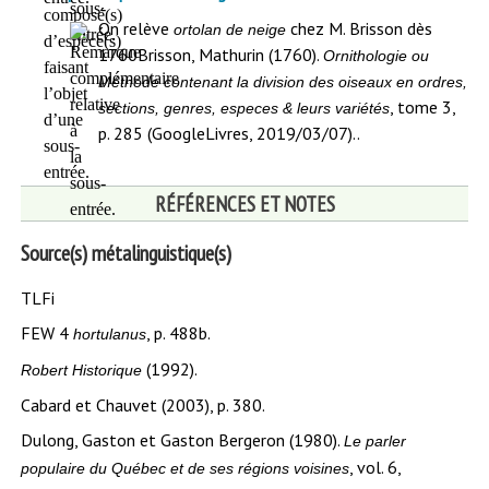
On relève
chez M. Brisson dès
ortolan de neige
1760
Brisson, Mathurin (1760).
Ornithologie ou
Méthode contenant la division des oiseaux en ordres,
, tome 3,
sections, genres, especes & leurs variétés
p. 285 (GoogleLivres, 2019/03/07).
.
RÉFÉRENCES ET NOTES
Source(s) métalinguistique(s)
TLFi
FEW 4
, p. 488b.
hortulanus
(1992).
Robert Historique
Cabard et Chauvet (2003), p. 380.
Dulong, Gaston et Gaston Bergeron (1980).
Le parler
, vol. 6,
populaire du Québec et de ses régions voisines