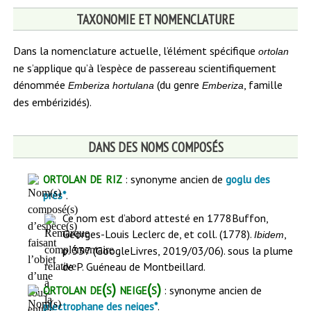
TAXONOMIE ET NOMENCLATURE
Dans la nomenclature actuelle, l’élément spécifique
ortolan
ne s’applique qu’à l’espèce de passereau scientifiquement
dénommée
(du genre
, famille
Emberiza hortulana
Emberiza
des embérizidés).
DANS DES NOMS COMPOSÉS
ortolan de riz
: synonyme ancien de
goglu des
.
prés*
Ce nom est d’abord attesté en 1778
Buffon,
Georges-Louis Leclerc de, et coll. (1778).
,
Ibidem
p. 337 (GoogleLivres, 2019/03/06).
sous la plume
de P. Guéneau de Montbeillard.
ortolan de(s) neige(s)
: synonyme ancien de
.
plectrophane des neiges*