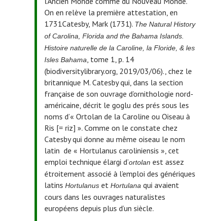
l’Ancien Monde comme du Nouveau Monde.
On en relève la première attestation, en
1731
Catesby, Mark (1731).
The Natural History
of Carolina, Florida and the Bahama Islands.
Histoire naturelle de la Caroline, la Floride, & les
, tome 1, p. 14
Isles Bahama
(biodiversitylibrary.org, 2019/03/06).
, chez le
britannique M. Catesby qui, dans la section
française de son ouvrage d’ornithologie nord-
américaine, décrit le goglu des prés sous les
noms d’« Ortolan de la Caroline ou Oiseau à
Ris [= riz] ». Comme on le constate chez
Catesby qui donne au même oiseau le nom
latin de « Hortulanus caroliniensis », cet
emploi technique élargi d’
est assez
ortolan
étroitement associé à l’emploi des génériques
latins
et
qui avaient
Hortulanus
Hortulana
cours dans les ouvrages naturalistes
européens depuis plus d’un siècle.