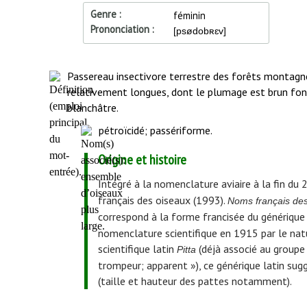
Genre
féminin
Prononciation
[psødobʀɛv]
Début
Passereau insectivore terrestre des forêts montagne
de
relativement longues, dont le plumage est brun fonc
l'article
blanchâtre.
pétroïcidé; passériforme.
Origine et histoire
Intégré à la nomenclature aviaire à la fin du 
français des oiseaux (1993).
Noms français de
correspond à la forme francisée du générique
nomenclature scientifique en 1915 par le nat
scientifique latin
(déjà associé au groupe 
Pitta
trompeur; apparent »), ce générique latin sugg
(taille et hauteur des pattes notamment).