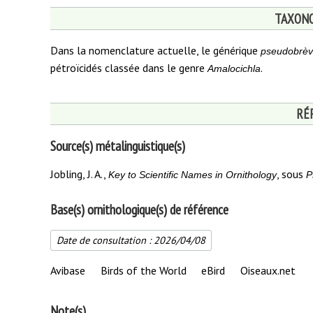
TAXONO
Dans la nomenclature actuelle, le générique
pseudobrè
pétroïcidés classée dans le genre
.
Amalocichla
RÉ
Source(s) métalinguistique(s)
Jobling, J. A.,
, sous
Key to Scientific Names in Ornithology
P
Base(s) ornithologique(s) de référence
Date de consultation :
2026/04/08
Avibase
Birds of the World
eBird
Oiseaux.net
Note(s)