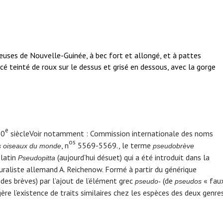
uses de Nouvelle-Guinée, à bec fort et allongé, et à pattes
é teinté de roux sur le dessus et grisé en dessous, avec la gorge
e
20
siècle
Voir notamment : Commission internationale des noms
os
, n
5569-5569.
, le terme
s oiseaux du monde
pseudobrève
 latin
(aujourd’hui désuet) qui a été introduit dans la
Pseudopitta
uraliste allemand A. Reichenow. Formé à partir du générique
des brèves) par l’ajout de l’élément grec
(de
« fau
pseudo-
pseudos
ère l’existence de traits similaires chez les espèces des deux genre