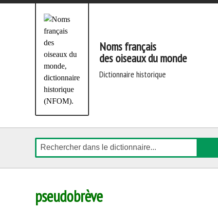
Aller
directement
au
contenu
Noms français
des oiseaux du monde
dictionnaire historique
Rechercher
pseudobrève