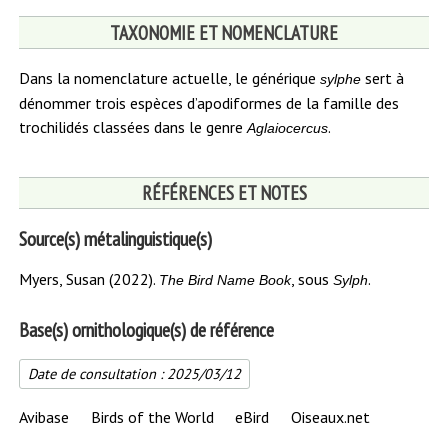
citation
TAXONOMIE ET NOMENCLATURE
:
Dans la nomenclature actuelle, le générique
sert à
sylphe
dénommer trois espèces d’apodiformes de la famille des
trochilidés classées dans le genre
.
Aglaiocercus
RÉFÉRENCES ET NOTES
Source(s) métalinguistique(s)
Myers, Susan (2022).
, sous
.
The Bird Name Book
Sylph
Base(s) ornithologique(s) de référence
Date de consultation :
2025/03/12
Avibase
Birds of the World
eBird
Oiseaux.net