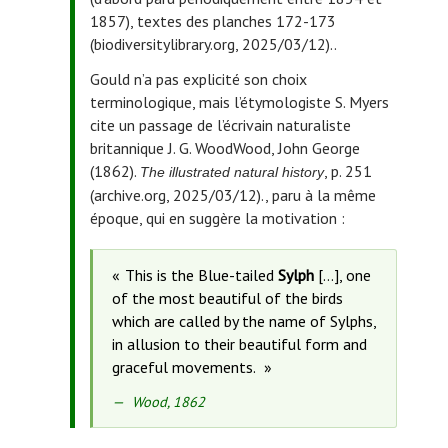
1857), textes des planches 172-173
(biodiversitylibrary.org, 2025/03/12).
.
Gould n’a pas explicité son choix
terminologique, mais l’étymologiste S. Myers
cite un passage de l’écrivain naturaliste
britannique J. G. Wood
Wood, John George
(1862).
, p. 251
The illustrated natural history
(archive.org, 2025/03/12).
, paru à la même
époque, qui en suggère la motivation :
This is the Blue-tailed
Sylph
[…], one
of the most beautiful of the birds
which are called by the name of Sylphs,
in allusion to their beautiful form and
graceful movements.
Source
Wood, 1862
de
la