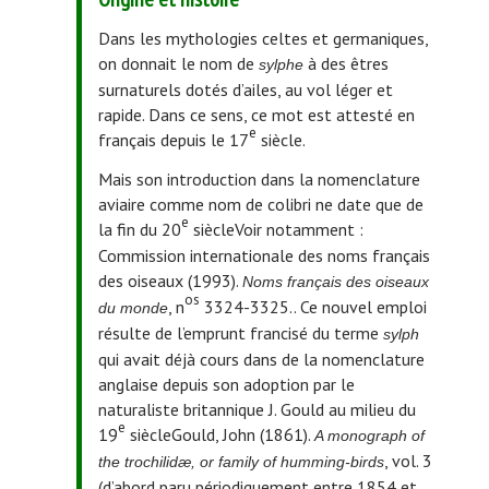
Dans les mythologies celtes et germaniques,
on donnait le nom de
à des êtres
sylphe
surnaturels dotés d’ailes, au vol léger et
rapide. Dans ce sens, ce mot est attesté en
e
français depuis le 17
siècle.
Mais son introduction dans la nomenclature
aviaire comme nom de colibri ne date que de
e
la fin du 20
siècle
Voir notamment :
Commission internationale des noms français
des oiseaux (1993).
Noms français des oiseaux
os
, n
3324-3325.
. Ce nouvel emploi
du monde
résulte de l’emprunt francisé du terme
sylph
qui avait déjà cours dans de la nomenclature
anglaise depuis son adoption par le
naturaliste britannique J. Gould au milieu du
e
19
siècle
Gould, John (1861).
A monograph of
, vol. 3
the trochilidæ, or family of humming-birds
(d’abord paru périodiquement entre 1854 et