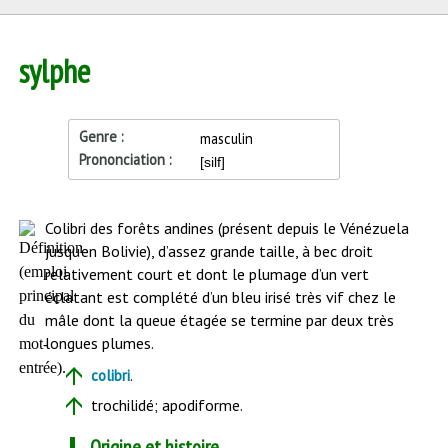
sylphe
Genre
masculin
Prononciation
[silf]
Début
Colibri des forêts andines (présent depuis le Vénézuela
de
jusqu’en Bolivie), d’assez grande taille, à bec droit
l'article
relativement court et dont le plumage d’un vert
éclatant est complété d’un bleu irisé très vif chez le
mâle dont la queue étagée se termine par deux très
longues plumes.
.
colibri
trochilidé; apodiforme.
Origine et histoire