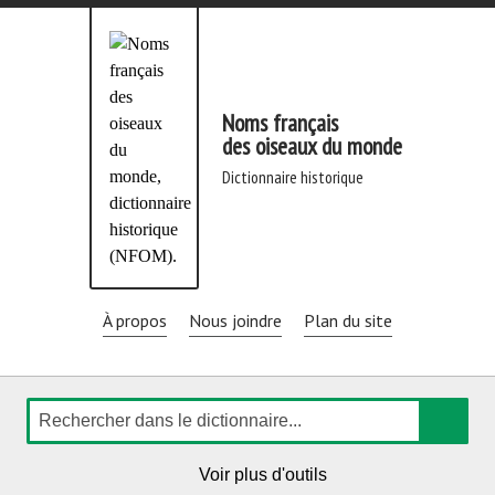
Aller
directement
au
contenu
Noms français
des oiseaux du monde
dictionnaire historique
À propos
Nous joindre
Plan du site
Rechercher
de
Voir plus d'outils
navigation