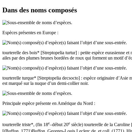
Dans des noms composés
Espèces présentes en Europe :
tourterelle des bois*
[
Streptopelia turtur
] : petite espèce eurasienne et
ailes par des plumes brunes bordées de roux qui forment un motif d’éc
tourterelle turque*
[
Streptopelia decsocto
] : espèce originaire d’Asie
est marqué sur la nuque d’un demi-collier noir.
Principale espèce présente en Amérique du Nord :
e
e
tourterelle triste*
, (fin 18
–début 20
siècle)
tourterelle de la Caroline
[(Buffon, 1771)
Buffon, Georges-Louis Leclerc de, et coll. (1771).
His