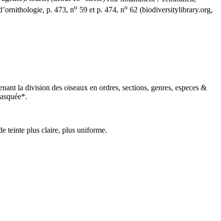
o
o
d’ornithologie
, p. 473, n
59 et p. 474, n
62 (biodiversitylibrary.org,
ant la division des oiseaux en ordres, sections, genres, especes &
masquée*
.
e teinte plus claire, plus uniforme.