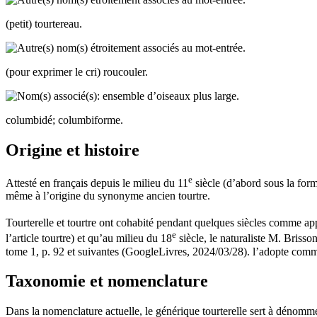
(petit)
tourtereau
.
(pour exprimer le cri)
roucouler
.
columbidé; columbiforme.
Origine et histoire
e
Attesté en français depuis le milieu du 11
siècle (d’abord sous la for
même à l’origine du synonyme ancien
tourtre
.
Tourterelle
et
tourtre
ont cohabité pendant quelques siècles comme appe
e
l’article
tourtre
) et qu’au milieu du 18
siècle, le naturaliste M. Brisso
tome 1, p. 92 et suivantes (GoogleLivres, 2024/03/28).
l’adopte comme
Taxonomie et nomenclature
Dans la nomenclature actuelle, le générique
tourterelle
sert à dénommer