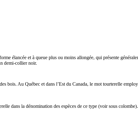
 forme élancée et à queue plus ou moins allongée, qui présente généralem
n demi-collier noir.
e des bois. Au Québec et dans l’Est du Canada, le mot
tourterelle
employé
erelle
dans la dénomination des espèces de ce type (voir sous
colombe
).