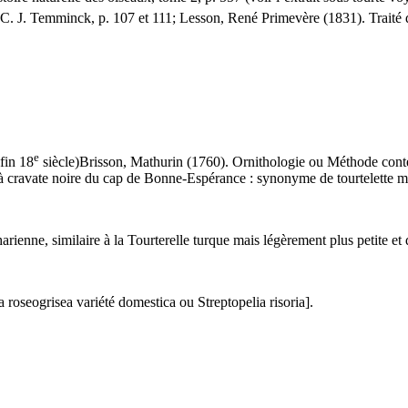
 C. J. Temminck, p. 107 et 111; Lesson, René Primevère (1831).
Traité 
e
(fin 18
siècle)
Brisson, Mathurin (1760).
Ornithologie ou Méthode conten
e à cravate noire du cap de Bonne-Espérance
: synonyme de
tourtelette 
arienne, similaire à la Tourterelle turque mais légèrement plus petite et d
a roseogrisea
variété
domestica
ou
Streptopelia risoria
].