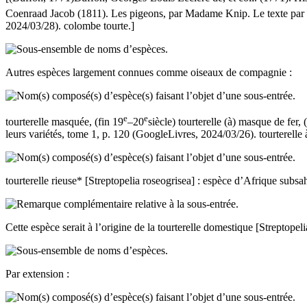
Coenraad Jacob (1811).
Les pigeons
, par Madame Knip. Le texte par
2024/03/28).
colombe tourte
.]
Autres espèces largement connues comme oiseaux de compagnie :
e
e
tourterelle masquée
, (fin 19
–20
siècle)
tourterelle (à) masque de fer
, 
leurs variétés
, tome 1, p. 120 (GoogleLivres, 2024/03/26).
tourterell
tourterelle rieuse*
[
Streptopelia roseogrisea
] : espèce d’Afrique subsah
Cette espèce serait à l’origine de la
tourterelle domestique
[
Streptopeli
Par extension
: