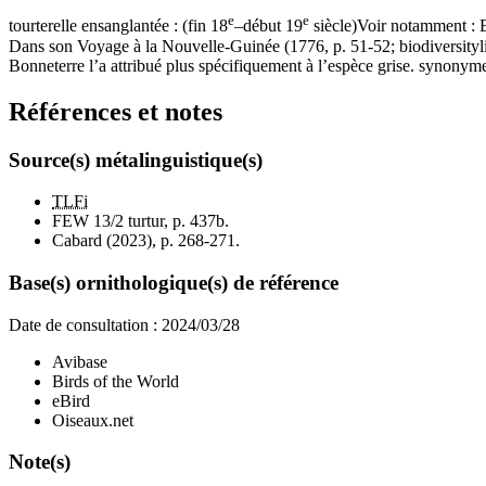
e
e
tourterelle ensanglantée
: (fin 18
–début 19
siècle)
Voir notamment : 
Dans son
Voyage à la Nouvelle-Guinée
(1776, p. 51-52; biodiversityl
Bonneterre l’a attribué plus spécifiquement à l’espèce grise.
synonym
Références et notes
Source(s) métalinguistique(s)
TLFi
FEW 13/2
turtur
, p. 437b.
Cabard (2023), p. 268-271.
Base(s) ornithologique(s) de référence
Date de consultation :
2024/03/28
Avibase
Birds of the World
eBird
Oiseaux.net
Note(s)