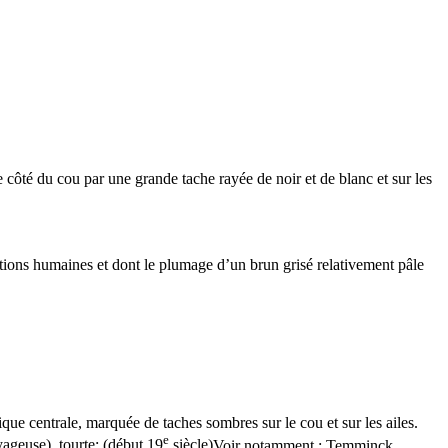
e côté du cou par une grande tache rayée de noir et de blanc et sur les
ations humaines et dont le plumage d’un brun grisé relativement pâle
 centrale, marquée de taches sombres sur le cou et sur les ailes.
e
yageuse
).
tourte
; (début 19
siècle)
Voir notamment : Temminck,