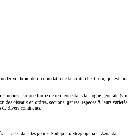
 un dérivé diminutif du nom latin de la tourterelle,
turtur
, qui est lui-
e s’impose comme forme de référence dans la langue générale (voir
n des oiseaux en ordres, sections, genres, especes & leurs variétés
,
de divers continents.
s classées dans les genres
Spilopelia
,
Streptopelia
et
Zenaida