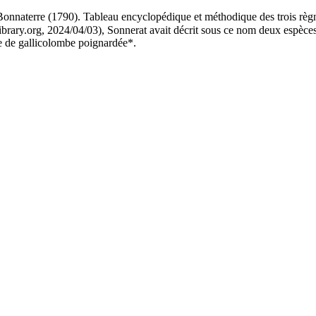
Bonnaterre (1790).
Tableau encyclopédique et méthodique des trois règn
ibrary.org, 2024/04/03), Sonnerat avait décrit sous ce nom deux espèces d
e de
gallicolombe poignardée*
.