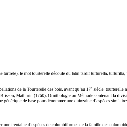
me
turtrele
), le mot
tourterelle
découle du latin tardif
turturella, turturilla
,
e
llations de la Tourterelle des bois, avant qu’au 17
siècle,
tourterelle
n
n
Brisson, Mathurin (1760).
Ornithologie ou Méthode contenant la divisio
 générique de base pour dénommer une quinzaine d’espèces similaires 
 une trentaine d’espèces de columbiformes de la famille des columbidé