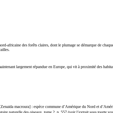
 nord-africaine des forêts claires, dont le plumage se démarque de chaqu
ailles.
 maintenant largement répandue en Europe, qui vit à proximité des habit
[
Zenaida macroura
] : espèce commune d’Amérique du Nord et d’Amérique
toire naturelle des oiseaux
, tome 2, p. 557 (voir l’extrait sous
tourte vo