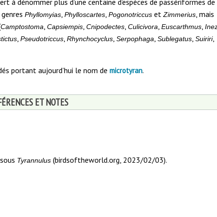
ert à dénommer plus d’une centaine d’espèces de passériformes de 
s genres
,
,
et
, mais
Phyllomyias
Phylloscartes
Pogonotriccus
Zimmerius
(
,
,
,
,
,
Camptostoma
Capsiempis
Cnipodectes
Culicivora
Euscarthmus
Ine
,
,
,
,
,
,
tictus
Pseudotriccus
Rhynchocyclus
Serpophaga
Sublegatus
Suiriri
nidés portant aujourd’hui le nom de
.
microtyran
FÉRENCES ET NOTES
 sous
(birdsoftheworld.org, 2023/02/03).
Tyrannulus