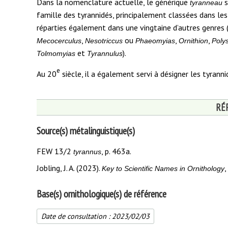
Dans la nomenclature actuelle, le générique
s
tyranneau
famille des tyrannidés, principalement classées dans le
réparties également dans une vingtaine d’autres genres 
,
ou
,
,
Mecocerculus
Nesotriccus
Phaeomyias
Ornithion
Polys
et
).
Tolmomyias
Tyrannulus
e
Au 20
siècle, il a également servi à désigner les tyran
RÉ
Source(s) métalinguistique(s)
FEW 13/2
, p. 463a.
tyrannus
Jobling, J. A. (2023).
,
Key to Scientific Names in Ornithology
Base(s) ornithologique(s) de référence
Date de consultation :
2023/02/03