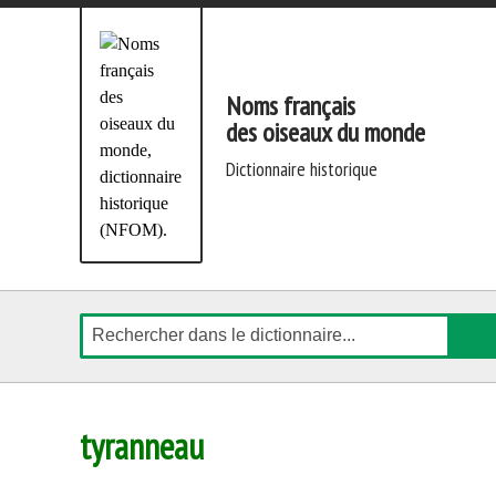
Aller
directement
au
contenu
Noms français
des oiseaux du monde
dictionnaire historique
Rechercher
tyranneau