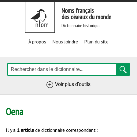
Aller
Noms français
directement
des oiseaux du monde
au
dictionnaire historique
contenu
À propos
Nous joindre
Plan du site
Rechercher
de
Voir plus d'outils
navigation
Oena
Il y a
1 article
de dictionnaire correspondant :