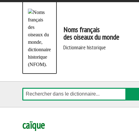
Aller
directement
au
contenu
Noms français
des oiseaux du monde
dictionnaire historique
Rechercher
caïque