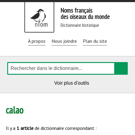
Aller
Noms français
directement
des oiseaux du monde
au
dictionnaire historique
contenu
À propos
Nous joindre
Plan du site
Rechercher
de
Voir plus d'outils
navigation
calao
Il y a
1 article
de dictionnaire correspondant :