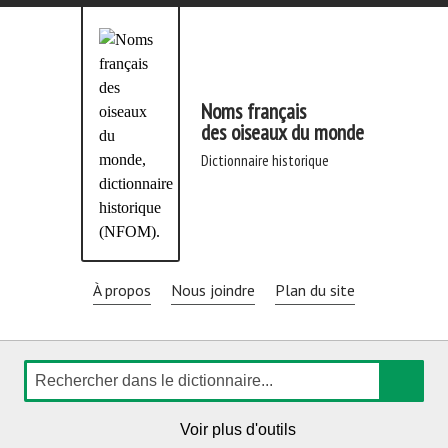
Aller
directement
au
contenu
Noms français
des oiseaux du monde
dictionnaire historique
À propos
Nous joindre
Plan du site
Rechercher
de
Voir plus d'outils
navigation